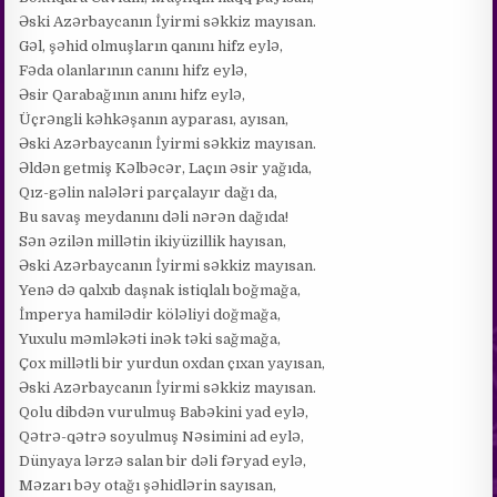
Əski Azərbaycanın İyirmi səkkiz mayısan.
Gəl, şəhid olmuşların qanını hifz eylə,
Fəda olanlarının canını hifz eylə,
Əsir Qarabağının anını hifz eylə,
Üçrəngli kəhkəşanın ayparası, ayısan,
Əski Azərbaycanın İyirmi səkkiz mayısan.
Əldən getmiş Kəlbəcər, Laçın əsir yağıda,
Qız-gəlin nalələri parçalayır dağı da,
Bu savaş meydanını dəli nərən dağıda!
Sən əzilən millətin ikiyüzillik hayısan,
Əski Azərbaycanın İyirmi səkkiz mayısan.
Yenə də qalxıb daşnak istiqlalı boğmağa,
İmperya hamilədir köləliyi doğmağa,
Yuxulu məmləkəti inək təki sağmağa,
Çox millətli bir yurdun oxdan çıxan yayısan,
Əski Azərbaycanın İyirmi səkkiz mayısan.
Qolu dibdən vurulmuş Babəkini yad eylə,
Qətrə-qətrə soyulmuş Nəsimini ad eylə,
Dünyaya lərzə salan bir dəli fəryad eylə,
Məzarı bəy otağı şəhidlərin sayısan,