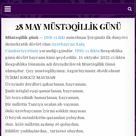
28 MAY MÜSTƏQİLLİK GÜNÜ
Müstəqillik günü
—
1918-ci ildə
müsəlman Şərqində ilk dünyəvi
demokratik dövlət olan
Azərbaycan Xalq
Cümhuriyyətinin
yarandığı gündür.
1990-cı ildən
Respublika
günü dövlət bayramı kimi qeyd edilir. 15 oktyabr 2021-ci ildən
Respublika Gününün adı dəyişdirilərək Müstəqillik Günü
olmuşdur. Qoy müstəqilliyimiz, özgürlüyümüz əbədi olsun!
İYİRMİ SƏKKİZ MAYISAN
Ürəyində dərdləri qubarlanan, bayramım,
Şanlı istiqlal eşqi qamarlanan, bayramım,
İzi-tozu silinib hamarlanan, bayramım,
Bir millətin Tanrıya ucalan ah-vayısan,
Əski Azərbaycanın İyirmi səkkiz mayısan.
O böyük məmləkətin qazanılan yoluydun,
Əsir, kölə millətin açılmış əl-qoluydun,
Sildilər yaddaşlardan… tarixəsə uluydun,