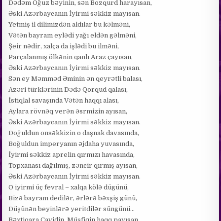
Dədəm Oğuz bəyinin, sən Bozqurd harayısan,
Əski Azərbaycanın İyirmi səkkiz mayısan.
Yetmiş il dilimizdən aldılar bu kəlməni,
Vətən bayram eylədi yağı eldən gəlməni,
Şeir nədir, xalça da işlədi bu ilməni,
Parçalanmış ölkənin qanlı Araz çayısan,
Əski Azərbaycanın İyirmi səkkiz mayısan.
Sən ey Məmməd Əminin ən qeyrətli balası,
Azəri türklərinin Dədə Qorqud qalası,
İstiqlal savaşında Vətən haqqı alası,
Aylara rövnəq verən əsrmizin ayısan,
Əski Azərbaycanın İyirmi səkkiz mayısan.
Doğuldun onsəkkizin o daşnak davasında,
Boğuldun imperyanın əjdaha yuvasında,
İyirmi səkkiz aprelin qırmızı havasında,
Topxanası dağılmış, zəncir qırmış ayısan,
Əski Azərbaycanın İyirmi səkkiz mayısan.
O iyirmi üç fevral – xalqa kölə dügünü,
Bizə bayram dedilər, ərlərə bəxşiş günü,
Düşünən beyinlərə yeritdilər süngünü…
Bəxtiqara Cavidin, Müşfiqin haqq payısan,