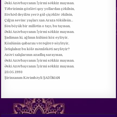
Əski Azərbaycanın İyirmi səkkiz mayısan.
Təbrizimin gözləri qoy yollardan çəkilsin,
Sərhəd deyilən yerə gül-çiçəklər əkilsin,
Çılğın sevinc yaşları xan Araza tökülsün…
Sən böyük bir millətin o tayı, bu tayısan,
Əski Azərbaycanın İyirmi səkkiz mayısan.
Şadiman ki, ağlının külünü köz eyləyir,
Könlünün qubarını vərəqlərə söyləyir,
İstiqlalsız bu kölə məmləkəti neyləyir?
Azəri xalqlarının azadlıq sarayısan,
Əski Azərbaycanın İyirmi səkkiz mayısan.
Əski Azərbaycanın İyirmi səkkiz mayısan.
23.05.1993
Şirinxanım Kərimbəyli ŞADİMAN