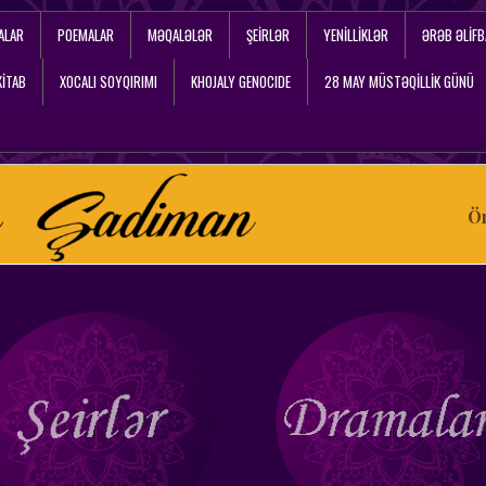
ALAR
POEMALAR
MƏQALƏLƏR
ŞEIRLƏR
YENILLIKLƏR
ƏRƏB ƏLIFB
KİTAB
XOCALI SOYQIRIMI
KHOJALY GENOCIDE
28 MAY MÜSTƏQİLLİK GÜNÜ
Ö