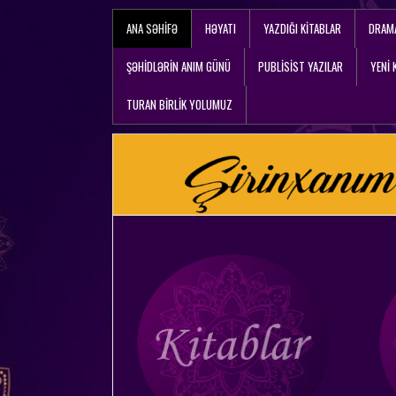
ANA SƏHIFƏ
HƏYATI
YAZDIĞI KITABLAR
DRAM
ŞƏHİDLƏRİN ANIM GÜNÜ
PUBLISIST YAZILAR
YENİ 
TURAN BİRLİK YOLUMUZ