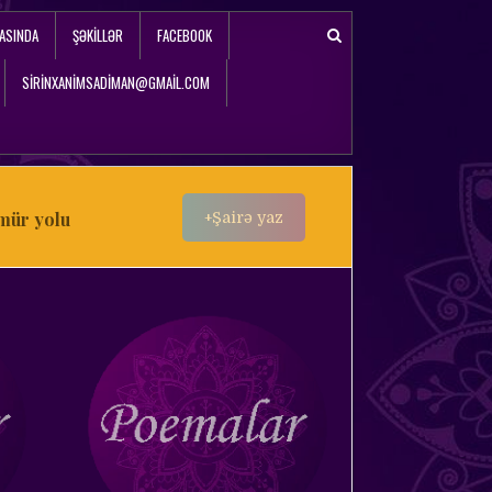
ASINDA
ŞƏKILLƏR
FACEBOOK
SIRINXANIMSADIMAN@GMAIL.COM
mür yolu
+Şairə yaz