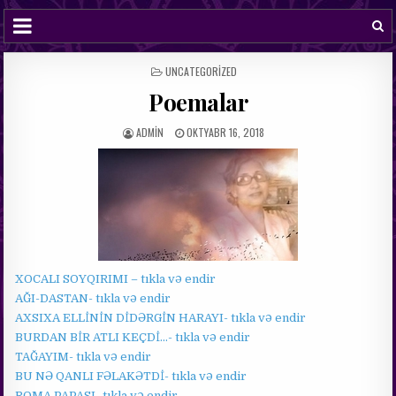
POSTED
UNCATEGORIZED
IN
Poemalar
ADMIN
OKTYABR 16, 2018
XOCALI SOYQIRIMI – tıkla və endir
AĞI-DASTAN- tıkla və endir
AXSIXA ELLİNİN DİDƏRGİN HARAYI- tıkla və endir
BURDAN BİR ATLI KEÇDİ…- tıkla və endir
TAĞAYIM- tıkla və endir
BU NƏ QANLI FƏLAKƏTDİ- tıkla və endir
ROMA PAPASI- tıkla və endir