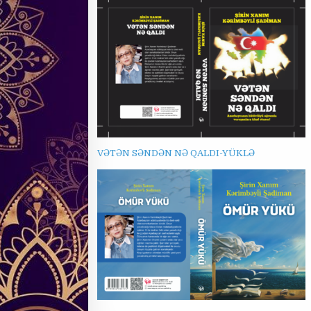
VƏTƏN SƏNDƏN NƏ
Q
ALDI-YÜKLƏ