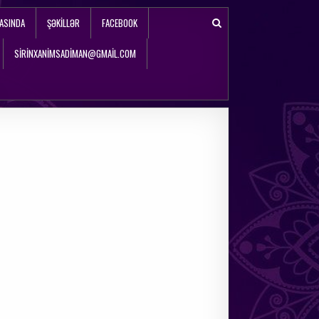
ASINDA
ŞƏKILLƏR
FACEBOOK
SIRINXANIMSADIMAN@GMAIL.COM