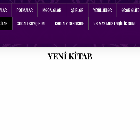
ALAR
POEMALAR
MƏQALƏLƏR
ŞEIRLƏR
YENILLIKLƏR
ƏRƏB ƏLIFB
KİTAB
XOCALI SOYQIRIMI
KHOJALY GENOCIDE
28 MAY MÜSTƏQİLLİK GÜNÜ
YENİ KİTAB