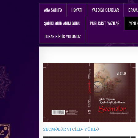
ANA SƏHIFƏ
HƏYATI
YAZDIĞI KITABLAR
DRAM
ŞƏHİDLƏRİN ANIM GÜNÜ
PUBLISIST YAZILAR
YENİ 
TURAN BİRLİK YOLUMUZ
SEÇMƏLƏR VI CİLD- YÜKLƏ