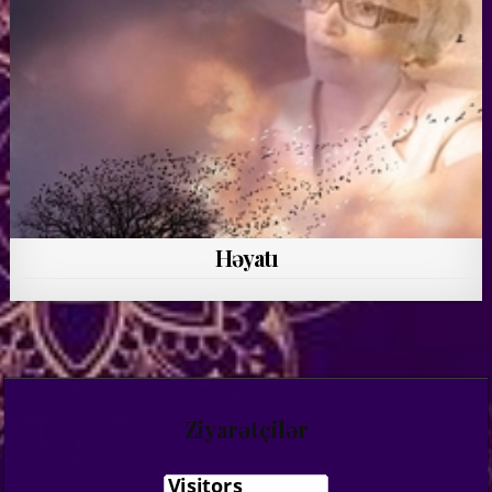
Həyatı
Ziyarətçilər