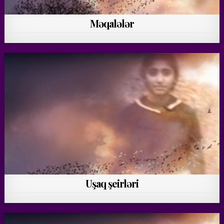
Məqalələr
Uşaq şeirləri